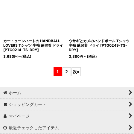
カートゥーンハートの HANDBALL
ウサギとカメのハンドボール Tシャツ
LOVERS Tシャツ 半袖 練習着 ドライ
半袖 練習着 ドライ
[
PTG0249-TS-
[
PTG0214-TS-DRY
]
DRY
]
3,680
円
～
(税込)
3,880
円
～
(税込)
1
2
次
»
ホーム
ショッピングカート
マイページ
最近チェックしたアイテム