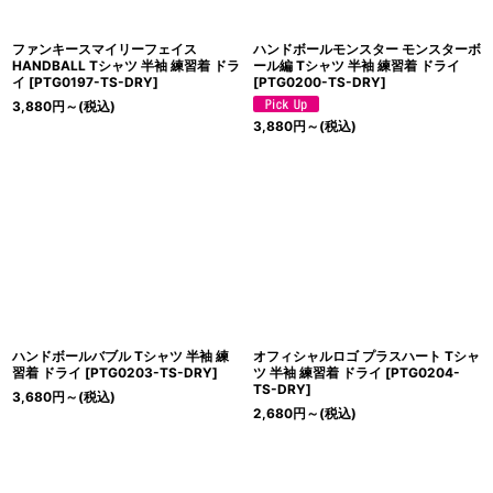
ファンキースマイリーフェイス
ハンドボールモンスター モンスターボ
HANDBALL Tシャツ 半袖 練習着 ドラ
ール編 Tシャツ 半袖 練習着 ドライ
イ
[
PTG0197-TS-DRY
]
[
PTG0200-TS-DRY
]
3,880
円
～
(税込)
3,880
円
～
(税込)
ハンドボールバブル Tシャツ 半袖 練
オフィシャルロゴ プラスハート Tシャ
習着 ドライ
[
PTG0203-TS-DRY
]
ツ 半袖 練習着 ドライ
[
PTG0204-
TS-DRY
]
3,680
円
～
(税込)
2,680
円
～
(税込)