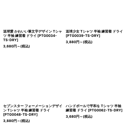
送球愛 かわいい筆文字デザイン Tシャ
送球少女 Tシャツ 半袖 練習着 ドライ
ツ 半袖 練習着 ドライ
[
PTG0034-
[
PTG0039-TS-DRY
]
TS-DRY
]
3,880
円
～
(税込)
3,680
円
～
(税込)
セブンスター フォーメーションデザイ
ハンドボールで平和を Tシャツ 半袖
ン Tシャツ 半袖 練習着 ドライ
練習着 ドライ
[
PTG0062-TS-DRY
]
[
PTG0048-TS-DRY
]
3,680
円
～
(税込)
3,880
円
～
(税込)