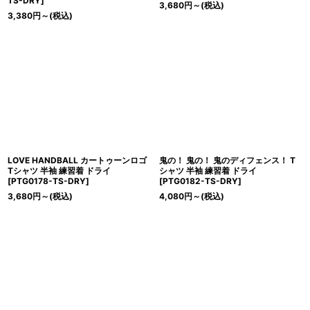
TS-DRY
]
3,680
円
～
(税込)
3,380
円
～
(税込)
LOVE HANDBALL カートゥーンロゴ
鬼の！ 鬼の！ 鬼のディフェンス！ T
Tシャツ 半袖 練習着 ドライ
シャツ 半袖 練習着 ドライ
[
PTG0178-TS-DRY
]
[
PTG0182-TS-DRY
]
3,680
円
～
(税込)
4,080
円
～
(税込)