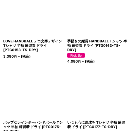
LOVE HANDBALL デコ文字デザイン
手描きの縦長 HANDBALL Tシャツ 半
Tシャツ 半袖 練習着 ドライ
袖 練習着 ドライ
[
PTG0163-TS-
[
PTG0153-TS-DRY
]
DRY
]
3,380
円
～
(税込)
4,080
円
～
(税込)
ポップなレインボーハンドボール Tシ
いつも心に送球を Tシャツ 半袖 練習
ャツ 半袖 練習着 ドライ
[
PTG0175-
着 ドライ
[
PTG0177-TS-DRY
]