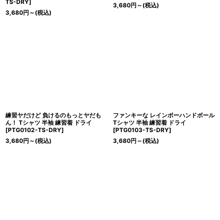
TS-DRY
]
3,680
円
～
(税込)
3,680
円
～
(税込)
練習ヤだけど 負けるのもっとヤだも
ファンキーな レインボーハンドボール
ん！ Tシャツ 半袖 練習着 ドライ
Tシャツ 半袖 練習着 ドライ
[
PTG0102-TS-DRY
]
[
PTG0103-TS-DRY
]
3,680
円
～
(税込)
3,680
円
～
(税込)