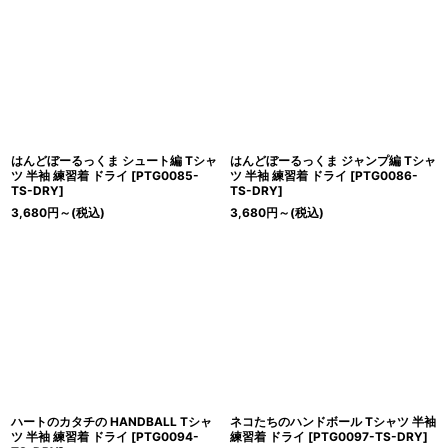
はんどぼーるっくま シュート編 Tシャ
はんどぼーるっくま ジャンプ編 Tシャ
ツ 半袖 練習着 ドライ
[
PTG0085-
ツ 半袖 練習着 ドライ
[
PTG0086-
TS-DRY
]
TS-DRY
]
3,680
円
～
(税込)
3,680
円
～
(税込)
ハートのカタチの HANDBALL Tシャ
ネコたちのハンドボール Tシャツ 半袖
ツ 半袖 練習着 ドライ
[
PTG0094-
練習着 ドライ
[
PTG0097-TS-DRY
]