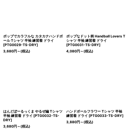
ポップでカラフルな カタカナハンドボ
ポップなドット柄 Handball Lovers T
ール Tシャツ 半袖 練習着 ドライ
シャツ 半袖 練習着 ドライ
[
PTG0029-TS-DRY
]
[
PTG0031-TS-DRY
]
3,680
円
～
(税込)
4,080
円
～
(税込)
はんどぼーるっくま やるぜ編 Tシャツ
ハンドボールフラワー Tシャツ 半袖
半袖 練習着 ドライ
[
PTG0032-TS-
練習着 ドライ
[
PTG0033-TS-DRY
]
DRY
]
3,880
円
～
(税込)
3,680
円
～
(税込)