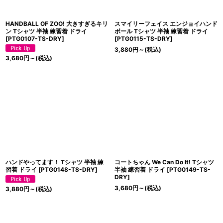
HANDBALL OF ZOO! 大きすぎるキリ
スマイリーフェイス エンジョイハンド
ン Tシャツ 半袖 練習着 ドライ
ボール Tシャツ 半袖 練習着 ドライ
[
PTG0107-TS-DRY
]
[
PTG0115-TS-DRY
]
3,880
円
～
(税込)
3,680
円
～
(税込)
ハンドやってます！ Tシャツ 半袖 練
コートちゃん We Can Do It! Tシャツ
習着 ドライ
[
PTG0148-TS-DRY
]
半袖 練習着 ドライ
[
PTG0149-TS-
DRY
]
3,680
円
～
(税込)
3,880
円
～
(税込)