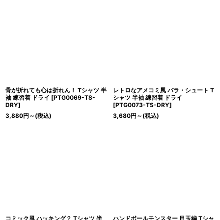
骨が折れても心は折れん！ Tシャツ 半
レトロなアメコミ風 パラ・シュート T
袖 練習着 ドライ
[
PTG0069-TS-
シャツ 半袖 練習着 ドライ
DRY
]
[
PTG0073-TS-DRY
]
3,880
円
～
(税込)
3,680
円
～
(税込)
コミック風 ハッキング？ Tシャツ 半
ハンドボールモンスター 目玉編 Tシャ