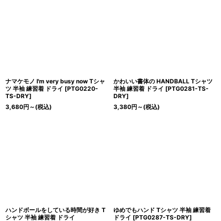
ナマケモノ I'm very busy now Tシャ
かわいい書体の HANDBALL Tシャツ
ツ 半袖 練習着 ドライ
[
PTG0220-
半袖 練習着 ドライ
[
PTG0281-TS-
TS-DRY
]
DRY
]
3,680
円
～
(税込)
3,380
円
～
(税込)
ハンドボールをしている時間が好き T
ゆめでもハンド Tシャツ 半袖 練習着
シャツ 半袖 練習着 ドライ
ドライ
[
PTG0287-TS-DRY
]