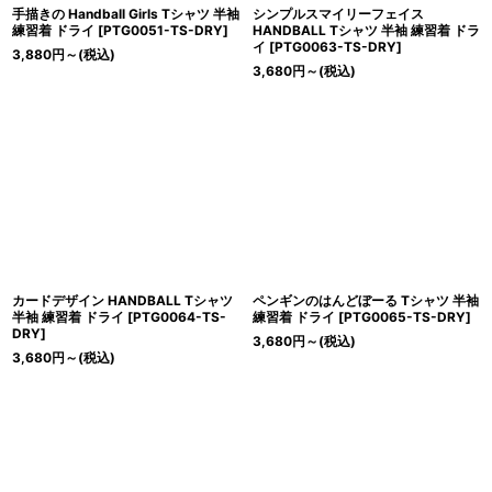
手描きの Handball Girls Tシャツ 半袖
シンプルスマイリーフェイス
練習着 ドライ
[
PTG0051-TS-DRY
]
HANDBALL Tシャツ 半袖 練習着 ドラ
イ
[
PTG0063-TS-DRY
]
3,880
円
～
(税込)
3,680
円
～
(税込)
カードデザイン HANDBALL Tシャツ
ペンギンのはんどぼーる Tシャツ 半袖
半袖 練習着 ドライ
[
PTG0064-TS-
練習着 ドライ
[
PTG0065-TS-DRY
]
DRY
]
3,680
円
～
(税込)
3,680
円
～
(税込)