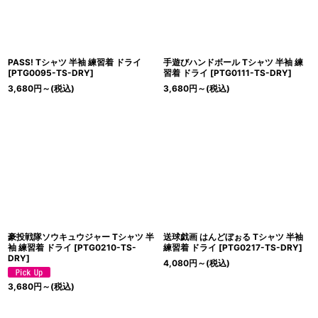
PASS! Tシャツ 半袖 練習着 ドライ
手遊びハンドボール Tシャツ 半袖 練
[
PTG0095-TS-DRY
]
習着 ドライ
[
PTG0111-TS-DRY
]
3,680
円
～
(税込)
3,680
円
～
(税込)
豪投戦隊ソウキュウジャー Tシャツ 半
送球戯画 はんどぼぉる Tシャツ 半袖
袖 練習着 ドライ
[
PTG0210-TS-
練習着 ドライ
[
PTG0217-TS-DRY
]
DRY
]
4,080
円
～
(税込)
3,680
円
～
(税込)