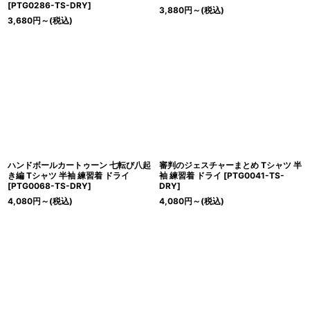
[
PTG0286-TS-DRY
]
3,880
円
～
(税込)
3,680
円
～
(税込)
ハンドボールカートゥーン 七転び八起
審判のジェスチャーまとめ Tシャツ 半
き編 Tシャツ 半袖 練習着 ドライ
袖 練習着 ドライ
[
PTG0041-TS-
[
PTG0068-TS-DRY
]
DRY
]
4,080
円
～
(税込)
4,080
円
～
(税込)