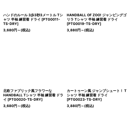
ハンドのルール 3歩3秒3メートル Tシ
HANDBALL OF ZOO! ジャンピングゴ
ャツ 半袖 練習着 ドライ
[
PTG0011-
リラ Tシャツ 半袖 練習着 ドライ
TS-DRY
]
[
PTG0019-TS-DRY
]
3,680
円
～
(税込)
3,880
円
～
(税込)
北欧ファブリック風フラワーな
カートゥーン風 ジャンプシュート！ T
HANDBALL Tシャツ 半袖 練習着 ドラ
シャツ 半袖 練習着 ドライ
イ
[
PTG0020-TS-DRY
]
[
PTG0023-TS-DRY
]
3,680
円
～
(税込)
3,880
円
～
(税込)