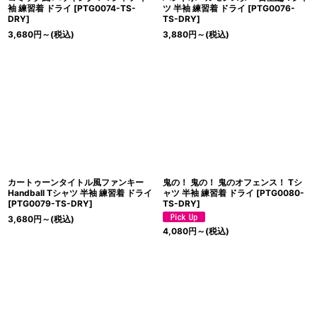
袖 練習着 ドライ
[
PTG0074-TS-
ツ 半袖 練習着 ドライ
[
PTG0076-
DRY
]
TS-DRY
]
3,680
円
～
(税込)
3,880
円
～
(税込)
カートゥーンタイトル風ファンキー
鬼の！ 鬼の！ 鬼のオフェンス！ Tシ
Handball Tシャツ 半袖 練習着 ドライ
ャツ 半袖 練習着 ドライ
[
PTG0080-
[
PTG0079-TS-DRY
]
TS-DRY
]
3,680
円
～
(税込)
4,080
円
～
(税込)