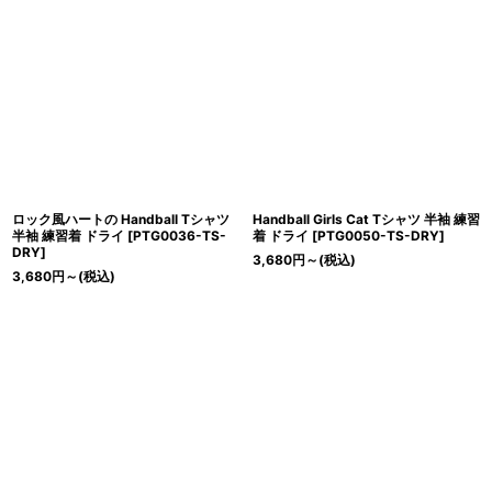
ロック風ハートの Handball Tシャツ
Handball Girls Cat Tシャツ 半袖 練習
半袖 練習着 ドライ
[
PTG0036-TS-
着 ドライ
[
PTG0050-TS-DRY
]
DRY
]
3,680
円
～
(税込)
3,680
円
～
(税込)