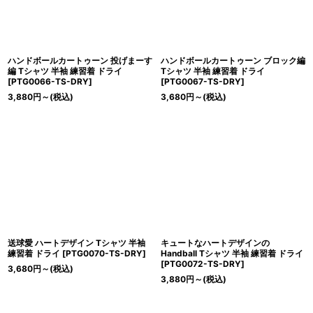
ハンドボールカートゥーン 投げまーす
ハンドボールカートゥーン ブロック編
編 Tシャツ 半袖 練習着 ドライ
Tシャツ 半袖 練習着 ドライ
[
PTG0066-TS-DRY
]
[
PTG0067-TS-DRY
]
3,880
円
～
(税込)
3,680
円
～
(税込)
送球愛 ハートデザイン Tシャツ 半袖
キュートなハートデザインの
練習着 ドライ
[
PTG0070-TS-DRY
]
Handball Tシャツ 半袖 練習着 ドライ
[
PTG0072-TS-DRY
]
3,680
円
～
(税込)
3,880
円
～
(税込)