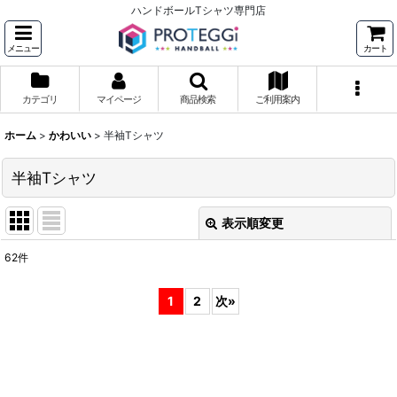
ハンドボールTシャツ専門店
メニュー
カート
カテゴリ
マイページ
商品検索
ご利用案内
ホーム
>
かわいい
>
半袖Tシャツ
半袖Tシャツ
表示順変更
閉じる
62
件
表示数
:
1
2
次
»
並び順
:
絞り込む