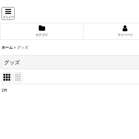
メニュー
カテゴリ
マイページ
ホーム
>
グッズ
グッズ
2
件
表示数
:
並び順
: