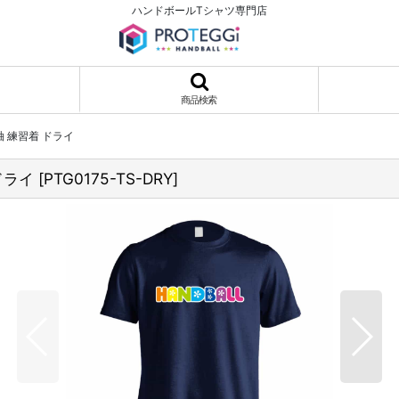
ハンドボールTシャツ専門店
商品検索
 練習着 ドライ
ドライ
[
PTG0175-TS-DRY
]