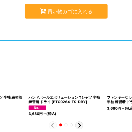
買い物カゴに入れる
ツ 半袖 練習着
ハンドボールエボリューション Tシャツ 半袖
ファンキーな 
練習着 ドライ
[
PTG0264-TS-DRY
]
半袖 練習着 ド
3,680
円
～
(税
3,680
円
～
(税込)