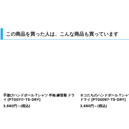
この商品を買った人は、こんな商品も買っています
手遊びハンドボール Tシャツ 半袖 練習着 ドラ
ネコたちのハンドボール Tシャ
イ
[
PTG0111-TS-DRY
]
ドライ
[
PTG0097-TS-DRY
]
3,680
円
～
(税込)
3,680
円
～
(税込)