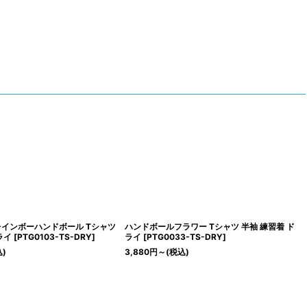
レインボーハンドボール Tシャツ
ハンドボールフラワー Tシャツ 半袖 練習着 ド
ライ
[
PTG0103-TS-DRY
]
ライ
[
PTG0033-TS-DRY
]
込)
3,880
円
～
(税込)