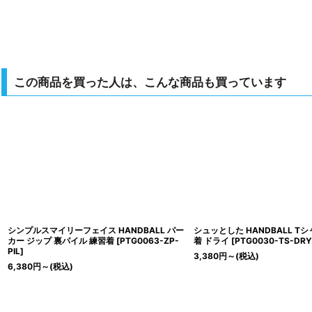
この商品を買った人は、こんな商品も買っています
シンプルスマイリーフェイス HANDBALL パー
シュッとした HANDBALL Tシ
カー ジップ 裏パイル 練習着
[
PTG0063-ZP-
着 ドライ
[
PTG0030-TS-DRY
PIL
]
3,380
円
～
(税込)
6,380
円
～
(税込)