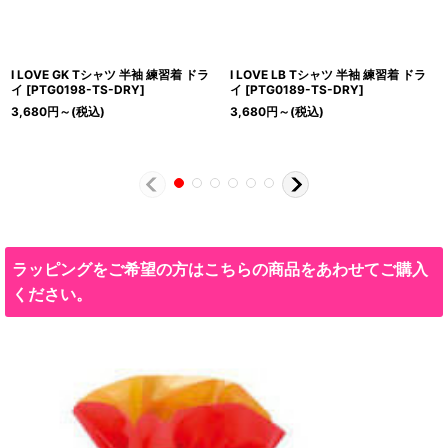
I LOVE GK Tシャツ 半袖 練習着 ドラ
I LOVE LB Tシャツ 半袖 練習着 ドラ
イ
[
PTG0198-TS-DRY
]
イ
[
PTG0189-TS-DRY
]
3,680
円
～
(税込)
3,680
円
～
(税込)
ラッピングをご希望の方はこちらの商品をあわせてご購入
ください。