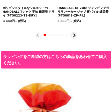
ポリゴンスタイルなシルエットの
HANDBALL OF ZOO! ジャンピングゴ
HANDBALL Tシャツ 半袖 練習着 ドラ
リラ パーカー ジップ 裏パイル 練習着
イ
[
PTG0223-TS-DRY
]
[
PTG0019-ZP-PIL
]
3,680
円
～
(税込)
6,680
円
～
(税込)
ラッピングをご希望の方はこちらの商品をあわせてご購入
ください。