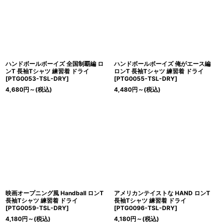
ハンドボールボーイズ 全国制覇編 ロ
ハンドボールボーイズ 俺がエース編
ンT 長袖Tシャツ 練習着 ドライ
ロンT 長袖Tシャツ 練習着 ドライ
[
PTG0053-TSL-DRY
]
[
PTG0055-TSL-DRY
]
4,680
円
～
(税込)
4,480
円
～
(税込)
映画オープニング風 Handball ロンT
アメリカンテイストな HAND ロンT
長袖Tシャツ 練習着 ドライ
長袖Tシャツ 練習着 ドライ
[
PTG0059-TSL-DRY
]
[
PTG0096-TSL-DRY
]
4,180
円
～
(税込)
4,180
円
～
(税込)