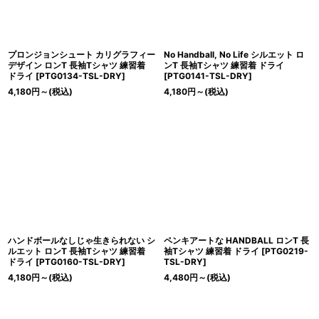
プロンジョンシュート カリグラフィー
No Handball, No Life シルエット ロ
デザイン ロンT 長袖Tシャツ 練習着
ンT 長袖Tシャツ 練習着 ドライ
ドライ
[
PTG0134-TSL-DRY
]
[
PTG0141-TSL-DRY
]
4,180
円
～
(税込)
4,180
円
～
(税込)
ハンドボールなしじゃ生きられない シ
ペンキアートな HANDBALL ロンT 長
ルエット ロンT 長袖Tシャツ 練習着
袖Tシャツ 練習着 ドライ
[
PTG0219-
ドライ
[
PTG0160-TSL-DRY
]
TSL-DRY
]
4,180
円
～
(税込)
4,480
円
～
(税込)