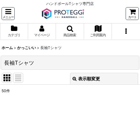
ハンドボールTシャツ専門店
メニュー
カート
カテゴリ
マイページ
商品検索
ご利用案内
ホーム
>
かっこいい
>
長袖Tシャツ
長袖Tシャツ
表示順変更
閉じる
50
件
表示数
:
並び順
:
絞り込む