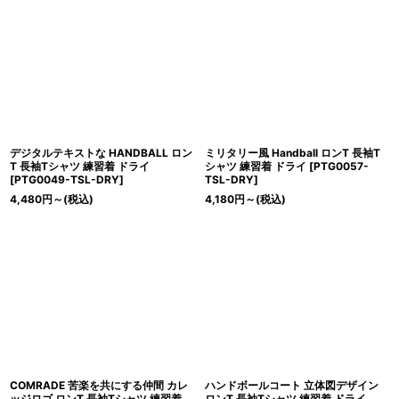
デジタルテキストな HANDBALL ロン
ミリタリー風 Handball ロンT 長袖T
T 長袖Tシャツ 練習着 ドライ
シャツ 練習着 ドライ
[
PTG0057-
[
PTG0049-TSL-DRY
]
TSL-DRY
]
4,480
円
～
(税込)
4,180
円
～
(税込)
COMRADE 苦楽を共にする仲間 カレ
ハンドボールコート 立体図デザイン
ッジロゴ ロンT 長袖Tシャツ 練習着
ロンT 長袖Tシャツ 練習着 ドライ