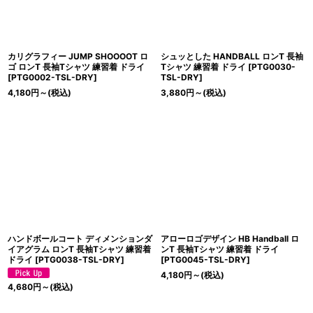
カリグラフィー JUMP SHOOOOT ロ
シュッとした HANDBALL ロンT 長袖
ゴ ロンT 長袖Tシャツ 練習着 ドライ
Tシャツ 練習着 ドライ
[
PTG0030-
[
PTG0002-TSL-DRY
]
TSL-DRY
]
4,180
円
～
(税込)
3,880
円
～
(税込)
ハンドボールコート ディメンションダ
アローロゴデザイン HB Handball ロ
イアグラム ロンT 長袖Tシャツ 練習着
ンT 長袖Tシャツ 練習着 ドライ
ドライ
[
PTG0038-TSL-DRY
]
[
PTG0045-TSL-DRY
]
4,180
円
～
(税込)
4,680
円
～
(税込)