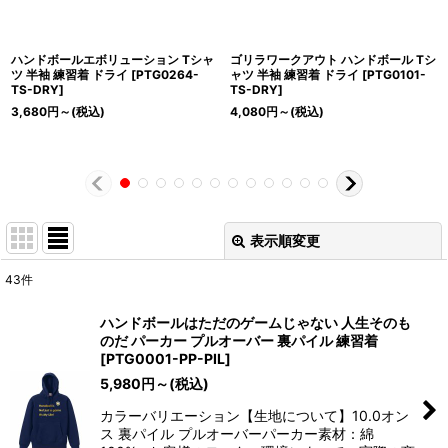
ハンドボールエボリューション Tシャ
ゴリラワークアウト ハンドボール Tシ
ツ 半袖 練習着 ドライ
[
PTG0264-
ャツ 半袖 練習着 ドライ
[
PTG0101-
TS-DRY
]
TS-DRY
]
3,680
円
～
(税込)
4,080
円
～
(税込)
表示順変更
閉じる
43
件
表示数
:
ハンドボールはただのゲームじゃない 人生そのも
のだ パーカー プルオーバー 裏パイル 練習着
並び順
:
[
PTG0001-PP-PIL
]
5,980
円
～
(税込)
絞り込む
カラーバリエーション【生地について】10.0オン
ス 裏パイル プルオーバーパーカー素材：綿