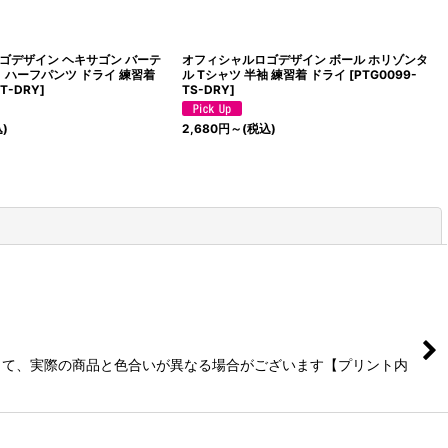
ゴデザイン ヘキサゴン バーテ
オフィシャルロゴデザイン ボール ホリゾンタ
 ハーフパンツ ドライ 練習着
ル Tシャツ 半袖 練習着 ドライ
[
PTG0099-
PT-DRY
]
TS-DRY
]
)
2,680
円
～
(税込)
閉じる
よって、実際の商品と色合いが異なる場合がございます【プリント内