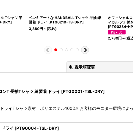
ル Tシャツ 半
ペンキアートな HANDBALL Tシャツ 半袖 練
オフィシャルロ
S-DRY
]
習着 ドライ
[
PTG0219-TS-DRY
]
ィカル フチ付き
[
PTG0284-H
3,880
円
～
(税込)
2,780
円
～
(税込
表示順変更
ンT 長袖Tシャツ 練習着 ドライ
[
PTG0001-TSL-DRY
]
袖ドライTシャツ素材：ポリエステル100%※ お客様のモニター環境に
絞り込む
 ドライ
[
PTG0004-TSL-DRY
]