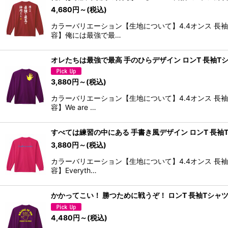
4,680
円
～
(税込)
カラーバリエーション【生地について】4.4オンス 長
容】俺には最強で最…
オレたちは最強で最高 手のひらデザイン ロンT 長袖Tシ
3,880
円
～
(税込)
カラーバリエーション【生地について】4.4オンス 長
容】We are …
すべては練習の中にある 手書き風デザイン ロンT 長袖T
3,880
円
～
(税込)
カラーバリエーション【生地について】4.4オンス 長
容】Everyth…
かかってこい！ 勝つために戦うぞ！ ロンT 長袖Tシャツ
4,480
円
～
(税込)