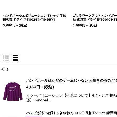
ハンドボールエボリューション Tシャツ 半袖
ゴリラワークアウト ハンドボー
練習着 ドライ
[
PTG0264-TS-DRY
]
袖 練習着 ドライ
[
PTG0101-T
3,680
円
～
(税込)
4,080
円
～
(税込)
43
件
表示数
:
ハンドボールはただのゲームじゃない 人生そのものだ ロ
4,180
円
～
(税込)
並び順
:
カラーバリエーション【生地について】4.4オンス 長
容】Handbal…
ハンドがやっぱ好っきゃねん ロンT 長袖Tシャツ 練習着