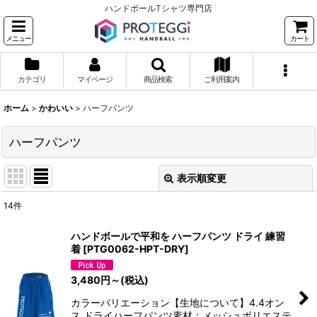
ハンドボールTシャツ専門店
メニュー
カート
カテゴリ
マイページ
商品検索
ご利用案内
ホーム
>
かわいい
>
ハーフパンツ
ハーフパンツ
表示順変更
閉じる
14
件
表示数
:
ハンドボールで平和を ハーフパンツ ドライ 練習
着
[
PTG0062-HPT-DRY
]
並び順
:
3,480
円
～
(税込)
絞り込む
カラーバリエーション【生地について】4.4オン
ス ドライハーフパンツ素材：メッシュポリエステ