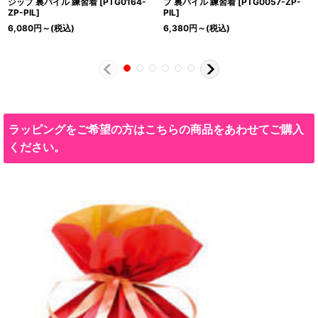
ジップ 裏パイル 練習着
[
PTG0164-
プ 裏パイル 練習着
[
PTG0057-ZP-
ZP-PIL
]
PIL
]
6,080
円
～
(税込)
6,380
円
～
(税込)
ラッピングをご希望の方はこちらの商品をあわせてご購入
ください。