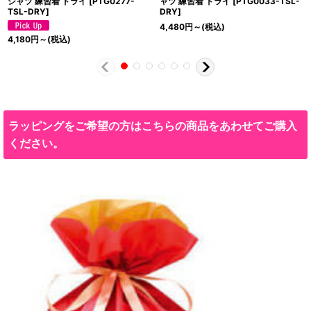
シャツ 練習着 ドライ
[
PTG0277-
ャツ 練習着 ドライ
[
PTG0033-TSL-
TSL-DRY
]
DRY
]
4,480
円
～
(税込)
4,180
円
～
(税込)
ラッピングをご希望の方はこちらの商品をあわせてご購入
ください。