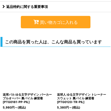
返品特約に関する重要事項
買い物カゴに入れる
この商品を買った人は、こんな商品も買っています
送球バカ ゆる文字デザイン パーカー
送球人 ゆる文字デザイン トレーナー
プルオーバー 裏パイル 練習着
スウェット 裏パイル 練習着
[
PTG0161-PP-PIL
]
[
PTG0120-TR-PIL
]
5,980
円
～
(税込)
5,380
円
～
(税込)