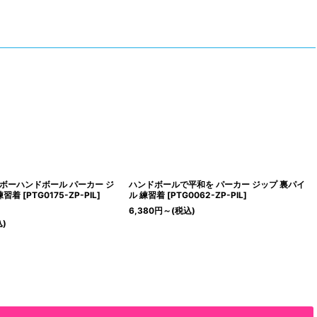
ボーハンドボール パーカー ジ
ハンドボールで平和を パーカー ジップ 裏パイ
練習着
[
PTG0175-ZP-PIL
]
ル 練習着
[
PTG0062-ZP-PIL
]
6,380
円
～
(税込)
込)