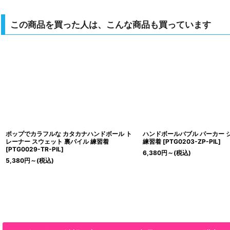
この商品を買った人は、こんな商品も買っています
ポップでカラフルな カタカナハンドボール ト
ハンドボールバブル パーカー 
レーナー スウェット 裏パイル 練習着
練習着
[
PTG0203-ZP-PIL
]
[
PTG0029-TR-PIL
]
6,380
円
～
(税込)
5,380
円
～
(税込)