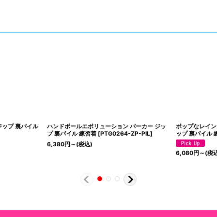
ジップ 裏パイル
ハンドボールエボリューション パーカー ジッ
ポップなレイン
プ 裏パイル 練習着
[
PTG0264-ZP-PIL
]
ップ 裏パイル 
6,380
円
～
(税込)
6,080
円
～
(税