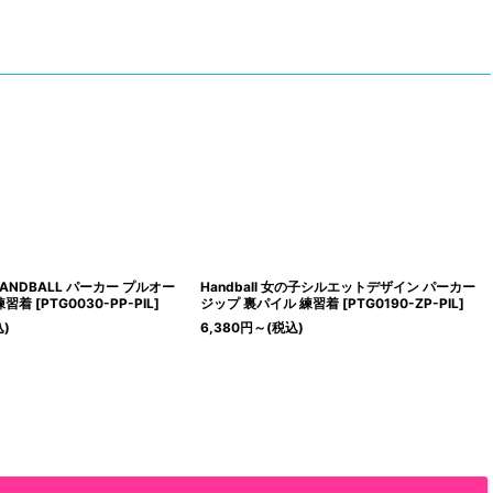
ANDBALL パーカー プルオー
Handball 女の子シルエットデザイン パーカー
練習着
[
PTG0030-PP-PIL
]
ジップ 裏パイル 練習着
[
PTG0190-ZP-PIL
]
込)
6,380
円
～
(税込)