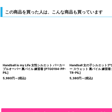
この商品を買った人は、こんな商品も買っています
Handball is my Life 女性シルエット パーカー
Handball 女の子シルエット
プルオーバー 裏パイル 練習着
[
PTG0194-PP-
ー スウェット 裏パイル 練習着
PIL
]
TR-PIL
]
5,980
円
～
(税込)
5,380
円
～
(税込)