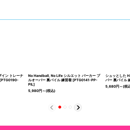
デザイン トレーナ
No Handball, No Life シルエット パーカー プ
シュッとした H
[
PTG0190-
ルオーバー 裏パイル 練習着
[
PTG0141-PP-
バー 裏パイル 
PIL
]
5,680
円
～
(税
5,980
円
～
(税込)