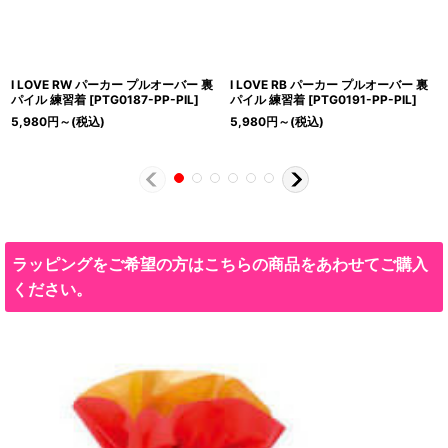
I LOVE RW パーカー プルオーバー 裏
I LOVE RB パーカー プルオーバー 裏
パイル 練習着
[
PTG0187-PP-PIL
]
パイル 練習着
[
PTG0191-PP-PIL
]
5,980
円
～
(税込)
5,980
円
～
(税込)
ラッピングをご希望の方はこちらの商品をあわせてご購入
ください。