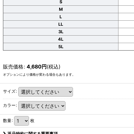
S
M
L
LL
3L
4L
5L
販売価格
:
4,680
円
(税込)
オプションにより価格が変わる場合もあります。
サイズ
:
カラー
:
数量
:
枚
返品特約に関する重要事項