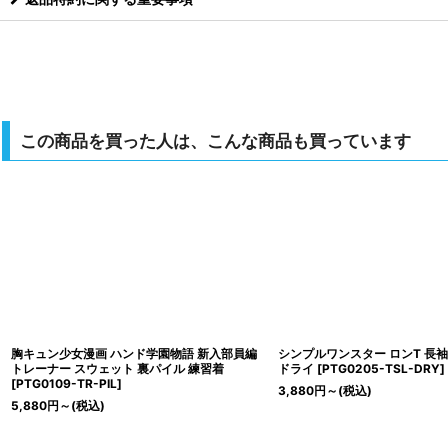
この商品を買った人は、こんな商品も買っています
胸キュン少女漫画 ハンド学園物語 新入部員編
シンプルワンスター ロンT 長袖
トレーナー スウェット 裏パイル 練習着
ドライ
[
PTG0205-TSL-DRY
]
[
PTG0109-TR-PIL
]
3,880
円
～
(税込)
5,880
円
～
(税込)