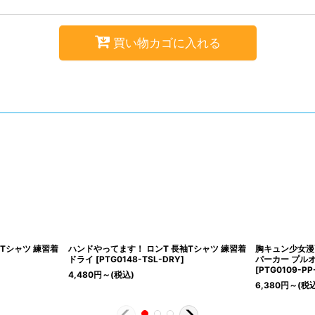
買い物カゴに入れる
Tシャツ 練習着
ハンドやってます！ ロンT 長袖Tシャツ 練習着
胸キュン少女漫
ドライ
[
PTG0148-TSL-DRY
]
パーカー プル
[
PTG0109-PP-
4,480
円
～
(税込)
6,380
円
～
(税