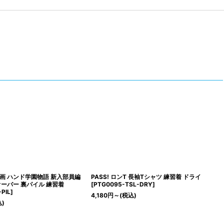
画 ハンド学園物語 新入部員編
PASS! ロンT 長袖Tシャツ 練習着 ドライ
オーバー 裏パイル 練習着
[
PTG0095-TSL-DRY
]
PIL
]
4,180
円
～
(税込)
込)