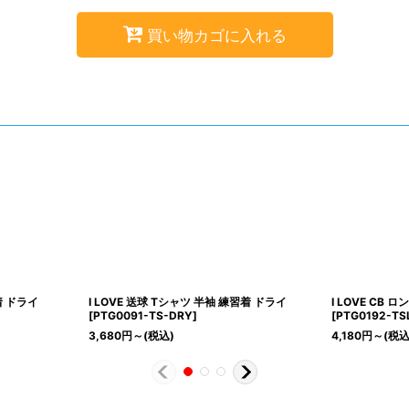
買い物カゴに入れる
着 ドライ
I LOVE 送球 Tシャツ 半袖 練習着 ドライ
I LOVE CB
[
PTG0091-TS-DRY
]
[
PTG0192-TS
3,680
円
～
(税込)
4,180
円
～
(税込