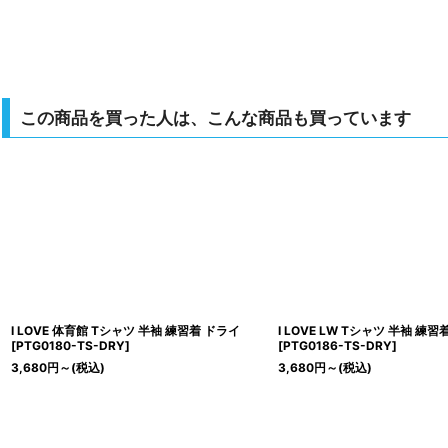
この商品を買った人は、こんな商品も買っています
I LOVE 体育館 Tシャツ 半袖 練習着 ドライ
I LOVE LW Tシャツ 半袖 練習
[
PTG0180-TS-DRY
]
[
PTG0186-TS-DRY
]
3,680
円
～
(税込)
3,680
円
～
(税込)