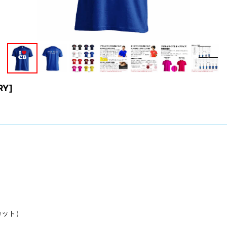
RY
]
カット）