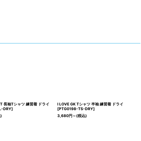
 ロンT 長袖Tシャツ 練習着 ドライ
I LOVE GK Tシャツ 半袖 練習着 ドライ
L-DRY
]
[
PTG0198-TS-DRY
]
)
3,680
円
～
(税込)