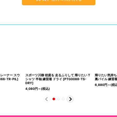
レーナー スウ
スポーツ川柳 校庭を 走るふりして 帰りたい T
帰りたい気持ち
66-TR-PIL
]
シャツ 半袖 練習着 ドライ
[
PTG0088-TS-
裏パイル 練習
DRY
]
6,880
円
～
(税
4,080
円
～
(税込)