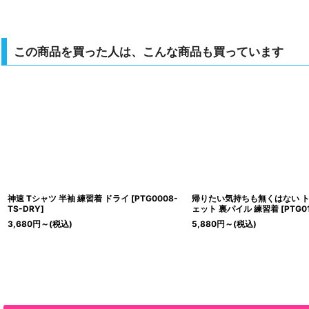
この商品を買った人は、こんな商品も買っています
神速 Tシャツ 半袖 練習着 ドライ
[
PTG0008-
帰りたい気持ちも無くはない ト
TS-DRY
]
ェット 裏パイル 練習着
[
PTG01
3,680
円
～
(税込)
5,880
円
～
(税込)