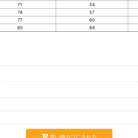
71
54
74
57
77
60
80
64
買い物カゴに入れる