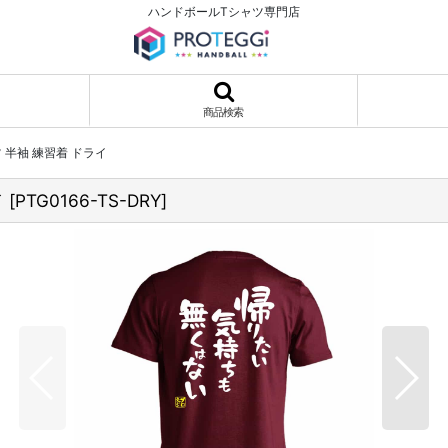
ハンドボールTシャツ専門店
商品検索
 半袖 練習着 ドライ
イ
[
PTG0166-TS-DRY
]