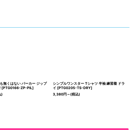
も無くはない パーカー ジップ
シンプルワンスター Tシャツ 半袖 練習着 ドラ
着
[
PTG0166-ZP-PIL
]
イ
[
PTG0205-TS-DRY
]
込)
3,380
円
～
(税込)