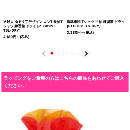
送球人 ゆる文字デザイン ロンT 長袖T
送球軍団 Tシャツ 半袖 練習着 ドライ
シャツ 練習着 ドライ
[
PTG0120-
[
PTG0181-TS-DRY
]
TSL-DRY
]
3,380
円
～
(税込)
4,180
円
～
(税込)
ラッピングをご希望の方はこちらの商品をあわせてご購入
ください。