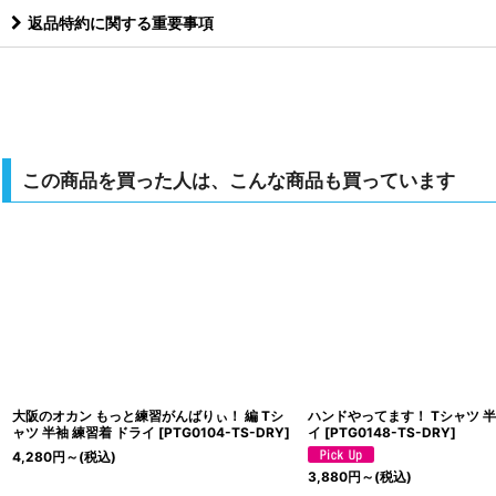
返品特約に関する重要事項
この商品を買った人は、こんな商品も買っています
大阪のオカン もっと練習がんばりぃ！ 編 Tシ
ハンドやってます！ Tシャツ 半
ャツ 半袖 練習着 ドライ
[
PTG0104-TS-DRY
]
イ
[
PTG0148-TS-DRY
]
4,280
円
～
(税込)
3,880
円
～
(税込)