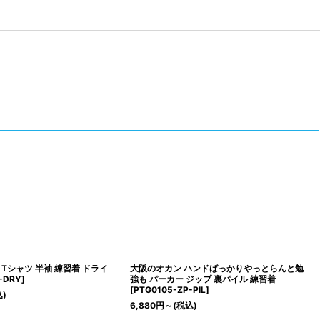
Tシャツ 半袖 練習着 ドライ
大阪のオカン ハンドばっかりやっとらんと勉
-DRY
]
強も パーカー ジップ 裏パイル 練習着
[
PTG0105-ZP-PIL
]
込)
6,880
円
～
(税込)