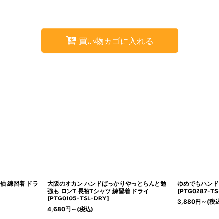
買い物カゴに入れる
袖 練習着 ドラ
大阪のオカン ハンドばっかりやっとらんと勉
ゆめでもハンド 
強も ロンT 長袖Tシャツ 練習着 ドライ
[
PTG0287-TS
[
PTG0105-TSL-DRY
]
3,880
円
～
(税
4,680
円
～
(税込)