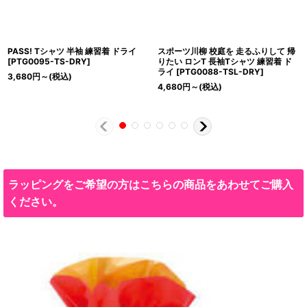
PASS! Tシャツ 半袖 練習着 ドライ
スポーツ川柳 校庭を 走るふりして 帰
[
PTG0095-TS-DRY
]
りたい ロンT 長袖Tシャツ 練習着 ド
ライ
[
PTG0088-TSL-DRY
]
3,680
円
～
(税込)
4,680
円
～
(税込)
ラッピングをご希望の方はこちらの商品をあわせてご購入
ください。