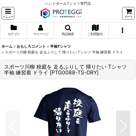
ハンドボールTシャツ専門店
メニュー
カート
カテゴリ
マイページ
商品検索
ご利用案内
ホーム
>
おもしろコメント
>
半袖Tシャツ
>
スポーツ川柳 校庭を 走るふりして 帰りたい Tシャツ 半袖 練習着 ドライ
スポーツ川柳 校庭を 走るふりして 帰りたい Tシャツ
半袖 練習着 ドライ
[
PTG0088-TS-DRY
]