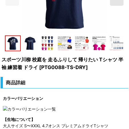
スポーツ川柳 校庭を 走るふりして 帰りたい Tシャツ 半
袖 練習着 ドライ
[
PTG0088-TS-DRY
]
商品詳細
カラーバリエーション
【生地について】
大人サイズ S〜XXXL 4.7オンス プレミアムドライTシャツ