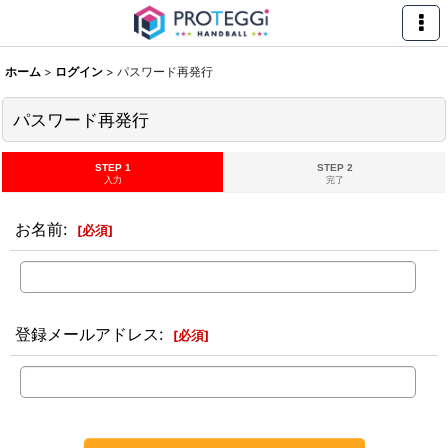
ホーム
>
ログイン
>
パスワード再発行
パスワード再発行
STEP 1
STEP 2
入力
完了
お名前
:
[
必須
]
登録メールアドレス
:
[
必須
]